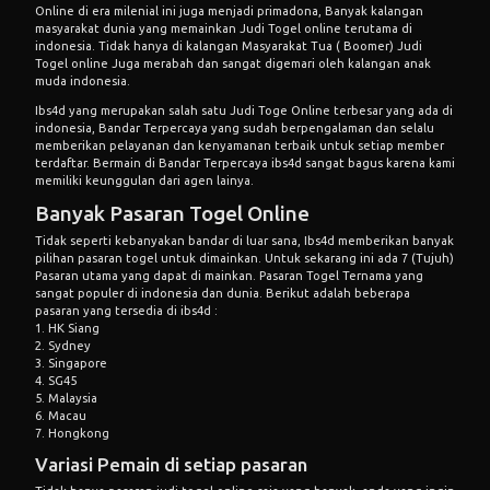
Online di era milenial ini juga menjadi primadona, Banyak kalangan
masyarakat dunia yang memainkan Judi Togel online terutama di
indonesia. Tidak hanya di kalangan Masyarakat Tua ( Boomer) Judi
Togel online Juga merabah dan sangat digemari oleh kalangan anak
muda indonesia.
Ibs4d yang merupakan salah satu Judi Toge Online terbesar yang ada di
indonesia, Bandar Terpercaya yang sudah berpengalaman dan selalu
memberikan pelayanan dan kenyamanan terbaik untuk setiap member
terdaftar. Bermain di Bandar Terpercaya ibs4d sangat bagus karena kami
memiliki keunggulan dari agen lainya.
Banyak Pasaran Togel Online
Tidak seperti kebanyakan bandar di luar sana, Ibs4d memberikan banyak
pilihan pasaran togel untuk dimainkan. Untuk sekarang ini ada 7 (Tujuh)
Pasaran utama yang dapat di mainkan. Pasaran Togel Ternama yang
sangat populer di indonesia dan dunia. Berikut adalah beberapa
pasaran yang tersedia di ibs4d :
1. HK Siang
2. Sydney
3. Singapore
4. SG45
5. Malaysia
6. Macau
7. Hongkong
Variasi Pemain di setiap pasaran