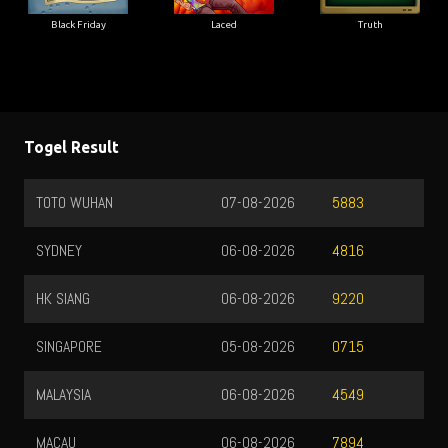
Black Friday
Laced
Truth
Togel Result
TOTO WUHAN
07-08-2026
5883
SYDNEY
06-08-2026
4816
HK SIANG
06-08-2026
9220
SINGAPORE
05-08-2026
0715
MALAYSIA
06-08-2026
4549
MACAU
06-08-2026
7894