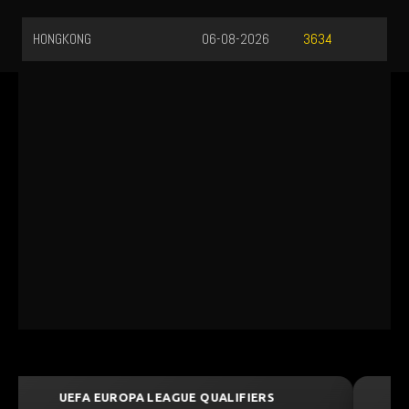
HONGKONG
06-08-2026
3634
UEFA EUROPA LEAGUE QUALIFIERS