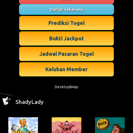
Daftar Sekarang
Prediksi Togel
Bukti Jackpot
Jadwal Pasaran Togel
Keluhan Member
Desktop
Wap
ShadyLady