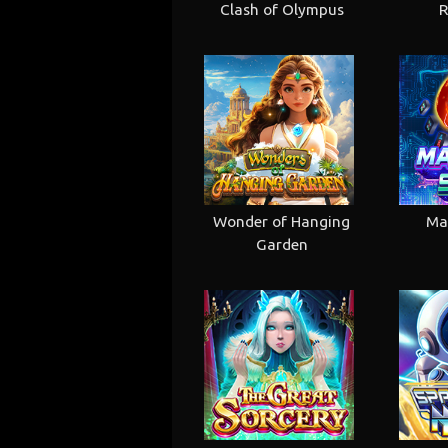
Clash of Olympus
R
Wonder of Hanging
Ma
Garden