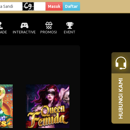
AIN DI SEMUA GAME IBS4D
SELAMAT DATANG DI SITUS IBS4D SITUS TE
Masuk
Daftar
ADE
INTERACTIVE
PROMOSI
EVENT