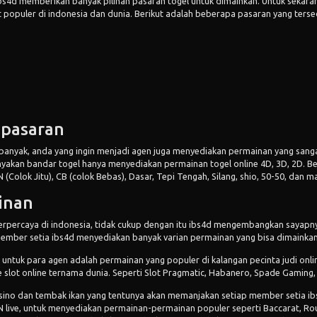
Ibs4d memberikan banyak pilihan pasaran togel untuk dimainkan. Untuk sekara
sk of Truth
Black Pink (B.P.) in
Fortune Re
populer di indonesia dan dunia. Berikut adalah beberapa pasaran yang tersedi
umboways
Metaverse
 pasaran
ng banyak, anda yang ingin menjadi agen juga menyediakan permainan yang sa
nyakan bandar togel hanya menyediakan permainan togel online 4D, 3D, 2D. 
The Fay: Ashley
Fortune Dance
Princess and t
 (Colok Jitu), CB (colok Bebas), Dasar, Tepi Tengah, Silang, shio, 50-50, dan 
Witch
inan
 terpercaya di indonesia, tidak cukup dengan itu ibs4d mengembangkan sayap
ber setia ibs4d menyediakan banyak varian permainan yang bisa dimainkan s
 untuk para agen adalah permainan yang populer di kalangan pecinta judi onl
 slot online ternama dunia. Seperti Slot Pragmatic, Habanero, Spade Gaming,
casino dan tembak ikan yang tentunya akan memanjakan setiap member setia i
IDN live, untuk menyediakan permainan-permainan populer seperti Baccarat, Ro