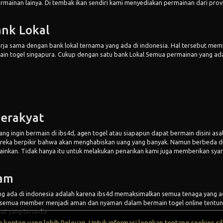
permainan lainya. Di tembak ikan sendiri kami menyediakan permainan dari pro
on's Treasure
Oni Cosmic Atlas
nk Lokal
ja sama dengan bank lokal ternama yang ada di indonesia. Hal tersebut mem
n togel singapura. Cukup dengan satu bank Lokal Semua permainan yang ada 
Merakyat
g ingin bermain di ibs4d, agen togel atau siapapun dapat bermain disini asal
 mereka berpikir bahwa akan menghabiskan uang yang banyak. Namun berbeda 
nkan. Tidak hanya itu untuk melakukan penarikan kami juga memberikan syarat
jam
ang ada di indonesia adalah karena ibs4d memaksimalkan semua tenaga yang 
semua member menjadi aman dan nyaman dalam bermain togel online tentun
at yang tersedia.