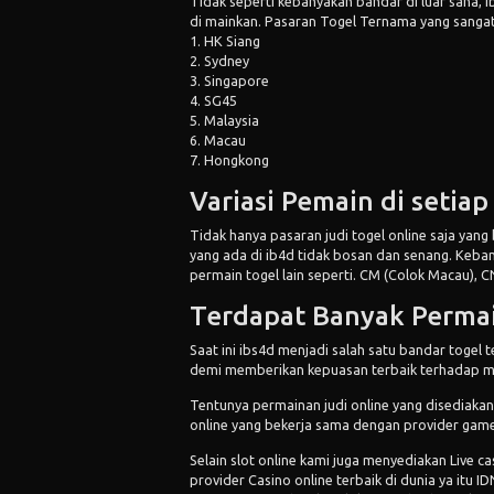
Tidak seperti kebanyakan bandar di luar sana, 
Panda Realm
Ma
di mainkan. Pasaran Togel Ternama yang sangat 
J
1. HK Siang
2. Sydney
3. Singapore
4. SG45
5. Malaysia
6. Macau
7. Hongkong
Variasi Pemain di setiap
Tidak hanya pasaran judi togel online saja ya
yang ada di ib4d tidak bosan dan senang. Keba
Sanctum of
Into 
permain togel lain seperti. CM (Colok Macau), CN
Savannah
Terdapat Banyak Perma
Saat ini ibs4d menjadi salah satu bandar togel
demi memberikan kepuasan terbaik terhadap mem
Tentunya permainan judi online yang disediakan
online yang bekerja sama dengan provider game
Selain slot online kami juga menyediakan Live 
provider Casino online terbaik di dunia ya itu 