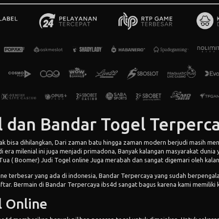
 Gambit: Zeus
Goal Rush
God's Gambit
loodmoon
Block Buster
Fiery Lad
Amazonia
l dan Bandar Togel Terperc
dak bisa dihilangkan, Dari zaman batu hingga zaman modern berjudi masih men
 di era milenial ini juga menjadi primadona, Banyak kalangan masyarakat dunia
 Tua ( Boomer) Judi Togel online Juga merabah dan sangat digemari oleh kala
ine terbesar yang ada di indonesia, Bandar Terpercaya yang sudah berpenga
ar. Bermain di Bandar Terpercaya ibs4d sangat bagus karena kami memiliki k
l Online