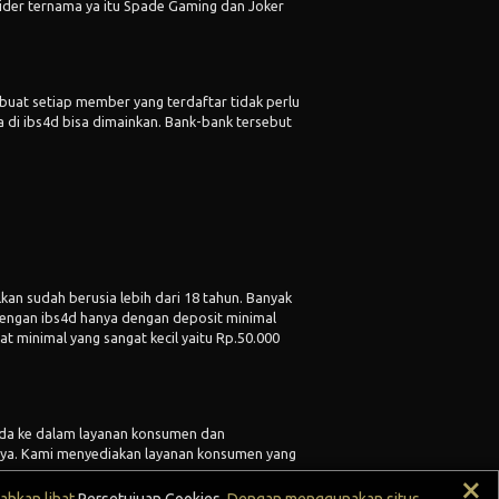
vider ternama ya itu Spade Gaming dan Joker
buat setiap member yang terdaftar tidak perlu
di ibs4d bisa dimainkan. Bank-bank tersebut
kan sudah berusia lebih dari 18 tahun. Banyak
dengan ibs4d hanya dengan deposit minimal
 minimal yang sangat kecil yaitu Rp.50.000
ada ke dalam layanan konsumen dan
ya. Kami menyediakan layanan konsumen yang
×