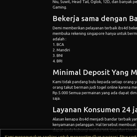
Niu, Suwit, Head Tail, Oglok, 12D, dan banyak 
Gaming.
Axie Universe
Drag
Bekerja sama dengan Ba
Demi memberikan pelayanan terbaik ibs4d beker
membuka rekening singapore hanya untuk bermai
adalah :
1. BCA
2. Mandiri
3. BNI
4. BRI
Minimal Deposit Yang 
Kami tidak pandang bulu kepada setiap orang yan
orang takut bermain judi togel online karena
Rp.5.000 Semua permainan yang ada dapat dimai
saja.
Layanan Konsumen 24 
Alasan kenapa ibs4d menjadi bandar terbaik y
kenyamanan pelanggan. Hal tersebut membuat 
dapat anda hubungi melalui WA, Line dan Live ch